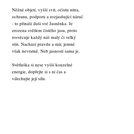
Něžné objetí, vyšší svit, očistu nitra,
ochranu, podporu a rozjasňující náruč
- to přináší duši své Jasněnka. Je
zrozena světlem čistého jasu, proto
rosvěcuje každý náš malý či velký
stín. Nachází pravdu a mír, jemně
však nevratně. Neb jasností sama je.
Světluška si nese vyšší kouzelné
energie, dopřejte si s ní čas a
vdechujte její sílu.
🕯️ BARVA A TŘPYT
Jasně bílá se zlatým a stříbrným třpytem.
✨ KRYSTALY
Křišťál - ochrana, vyšší podpora, očista
🌿 VŮNĚ
Hematit zlatý - návrat k sobě, regenerace